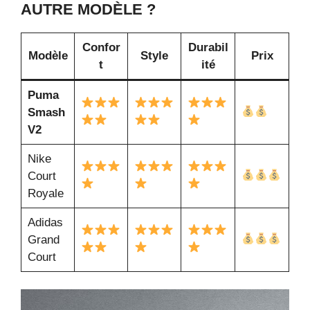
AUTRE MODÈLE ?
Confor
Durabil
Modèle
Style
Prix
t
ité
Puma
Smash
V2
Nike
Court
Royale
Adidas
Grand
Court