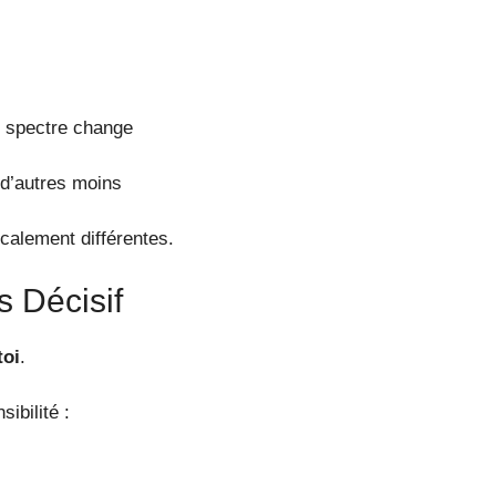
 le spectre change
 d’autres moins
calement différentes.
s Décisif
toi
.
ibilité :