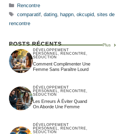
Catégories
Rencontre
Étiquettes
comparatif
,
dating
,
happn
,
okcupid
,
sites de
rencontre
POSTS RÉCENTS
Plus
DÉVELOPPEMENT
PERSONNEL
,
RENCONTRE
,
SÉDUCTION
Comment Complimenter Une
Femme Sans Paraître Lourd
DÉVELOPPEMENT
PERSONNEL
,
RENCONTRE
,
SÉDUCTION
Les Erreurs À Éviter Quand
On Aborde Une Femme
DÉVELOPPEMENT
PERSONNEL
,
RENCONTRE
,
SÉDUCTION